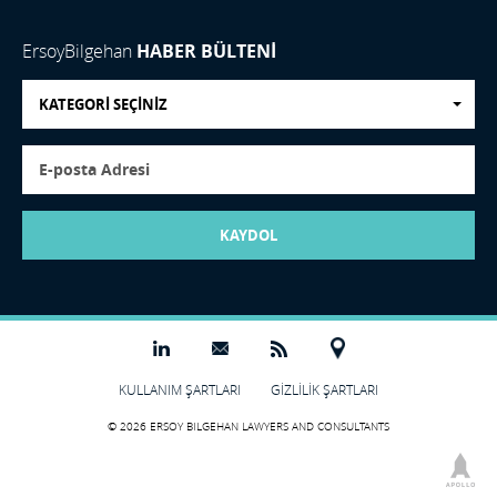
ErsoyBilgehan
HABER BÜLTENİ
KATEGORİ SEÇİNİZ
KAYDOL
KULLANIM ŞARTLARI
GİZLİLİK ŞARTLARI
© 2026 ERSOY BILGEHAN LAWYERS AND CONSULTANTS