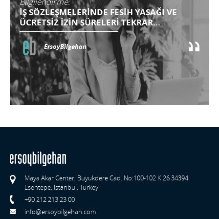
Bilgilendirme:
İŞ SÖZLEŞMELERİNDE FESİH YASAĞI VE
ÜCRETSİZ İZİN SÜRELERİ TEKRAR...
ErsoyBilgehan
Maya Akar Center, Buyukdere Cad. No:100-102 K:26 34394
Esentepe, Istanbul, Turkey
+90 212 213 23 00
info@ersoybilgehan.com