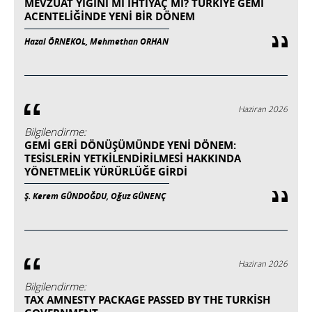
MEVZUAT YIĞINI MI İHTIYAÇ MI? TÜRKIYE GEMI
ACENTELIĞINDE YENI BIR DÖNEM
Hazal ÖRNEKOL, Mehmethan ORHAN
Haziran 2026
Bilgilendirme:
GEMİ GERİ DÖNÜŞÜMÜNDE YENİ DÖNEM:
TESİSLERİN YETKİLENDİRİLMESİ HAKKINDA
YÖNETMELİK YÜRÜRLÜĞE GİRDİ
Ş. Kerem GÜNDOĞDU, Oğuz GÜNENÇ
Haziran 2026
Bilgilendirme:
TAX AMNESTY PACKAGE PASSED BY THE TURKISH