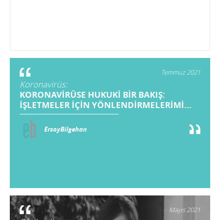
Temmuz 2021
Koronavirüs:
KORONAVİRÜSE HUKUKİ BİR BAKIŞ:
İŞLETMELER İÇİN YÖNLENDİRMELERİMİ...
ErsoyBilgehan
Mayıs 2021