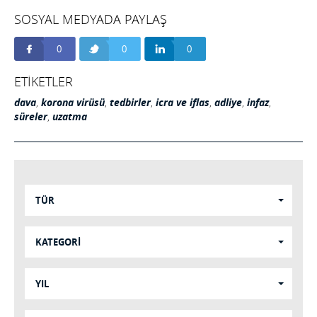
SOSYAL MEDYADA PAYLAŞ
0
0
0
ETİKETLER
dava
,
korona virüsü
,
tedbirler
,
icra ve iflas
,
adliye
,
infaz
,
süreler
,
uzatma
TÜR
KATEGORİ
YIL