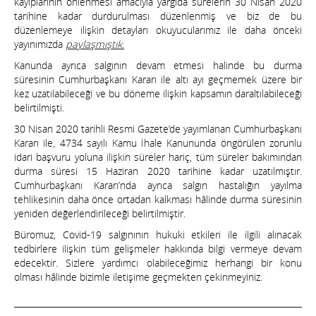
kayıplarının önlenmesi amacıyla yargıda sürelerin 30 Nisan 2020
tarihine kadar durdurulması düzenlenmiş ve biz de bu
düzenlemeye ilişkin detayları okuyucularımız ile daha önceki
yayınımızda
paylaşmıştık.
Kanunda ayrıca salgının devam etmesi halinde bu durma
süresinin Cumhurbaşkanı Kararı ile altı ayı geçmemek üzere bir
kez uzatılabileceği ve bu döneme ilişkin kapsamın daraltılabileceği
belirtilmişti.
30 Nisan 2020 tarihli Resmi Gazete’de yayımlanan Cumhurbaşkanı
Kararı ile, 4734 sayılı Kamu İhale Kanununda öngörülen zorunlu
idari başvuru yoluna ilişkin süreler hariç, tüm süreler bakımından
durma süresi 15 Haziran 2020 tarihine kadar uzatılmıştır.
Cumhurbaşkanı Kararı’nda ayrıca salgın hastalığın yayılma
tehlikesinin daha önce ortadan kalkması hâlinde durma süresinin
yeniden değerlendirileceği belirtilmiştir.
Büromuz, Covid-19 salgınının hukuki etkileri ile ilgili alınacak
tedbirlere ilişkin tüm gelişmeler hakkında bilgi vermeye devam
edecektir. Sizlere yardımcı olabileceğimiz herhangi bir konu
olması hâlinde bizimle iletişime geçmekten çekinmeyiniz.