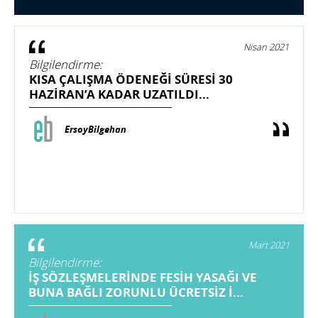
Nisan 2021
Bilgilendirme:
KISA ÇALIŞMA ÖDENEĞİ SÜRESİ 30
HAZİRAN’A KADAR UZATILDI...
ErsoyBilgehan
Mart 2021
Bilgilendirme:
İŞ SÖZLEŞMELERİNDE FESİH YASAĞI VE
BUNA BAĞLI ZORUNLU ÜCRETSİZ İ...