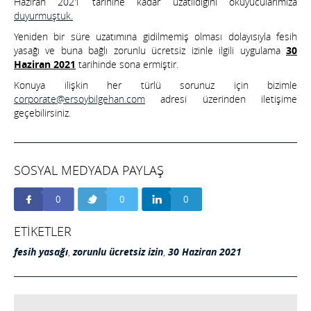
Haziran 2021 tarihine kadar uzatıldığını okuyucularımıza
duyurmuştuk.
Yeniden bir süre uzatımına gidilmemiş olması dolayısıyla fesih
yasağı ve buna bağlı zorunlu ücretsiz izinle ilgili uygulama
30
Haziran 2021
tarihinde sona ermiştir.
Konuya ilişkin her türlü sorunuz için bizimle
corporate@ersoybilgehan.com
adresi üzerinden iletişime
geçebilirsiniz.
SOSYAL MEDYADA PAYLAŞ
0
0
0
ETİKETLER
fesih yasağı
,
zorunlu ücretsiz izin
,
30 Haziran 2021