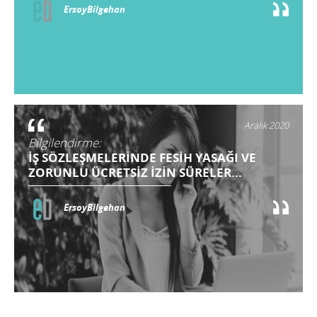
ErsoyBilgehan
Aralık 2020
Bilgilendirme:
İŞ SÖZLEŞMELERİNDE FESİH YASAĞI VE
ZORUNLU ÜCRETSİZ İZİN SÜRELER...
ErsoyBilgehan