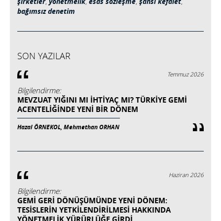
şirketler
,
yönetmelik
,
esas sözleşme
,
şahsi kefalet
,
bağımsız denetim
SON YAZILAR
Temmuz 2026
Bilgilendirme:
MEVZUAT YIĞINI MI İHTIYAÇ MI? TÜRKIYE GEMI
ACENTELIĞINDE YENI BIR DÖNEM
Hazal ÖRNEKOL, Mehmethan ORHAN
Haziran 2026
Bilgilendirme:
GEMİ GERİ DÖNÜŞÜMÜNDE YENİ DÖNEM:
TESİSLERİN YETKİLENDİRİLMESİ HAKKINDA
YÖNETMELİK YÜRÜRLÜĞE GİRDİ