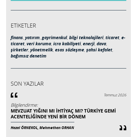
ETİKETLER
finans
,
yatırım
,
gayrimenkul
,
bilgi teknolojileri
,
ticaret
,
e-
ticaret
,
veri koruma
,
icra kabiliyeti
,
enerji
,
dava
,
şirketler
,
yönetmelik
,
esas sözleşme
,
şahsi kefalet
,
bağımsız denetim
SON YAZILAR
Temmuz 2026
Bilgilendirme:
MEVZUAT YIĞINI MI İHTIYAÇ MI? TÜRKIYE GEMI
ACENTELIĞINDE YENI BIR DÖNEM
Hazal ÖRNEKOL, Mehmethan ORHAN