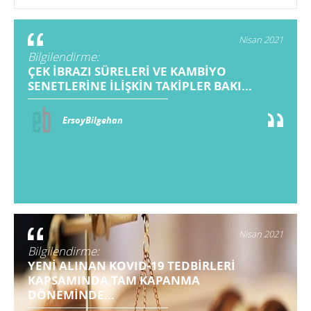
Nisan 2021
Bilgilendirme:
ÇEK İBRAZI SÜRELERİ VE KAMBİYO
SENETLERİNE İLİŞKİN TAKİPLER BAKI...
ErsoyBilgehan
Nisan 2021
Bilgilendirme:
YENİ ALINAN KOVID-19 TEDBİRLERİ
KAPSAMINDA TAM KAPANMA
DÖNEMİNDE...