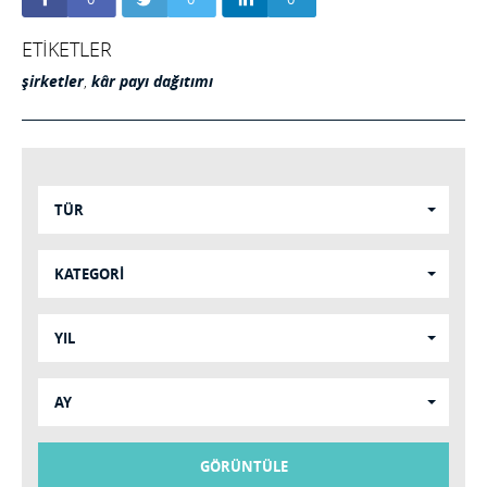
ETİKETLER
şirketler
,
kâr payı dağıtımı
TÜR
KATEGORİ
YIL
AY
GÖRÜNTÜLE