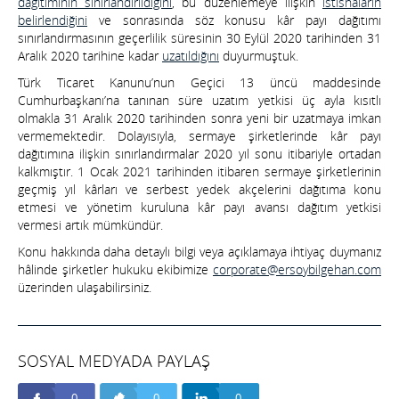
dağıtımının sınırlandırıldığını
, bu düzenlemeye ilişkin
istisnaların
belirlendiğini
ve sonrasında söz konusu kâr payı dağıtımı
sınırlandırmasının geçerlilik süresinin 30 Eylül 2020 tarihinden 31
Aralık 2020 tarihine kadar
uzatıldığını
duyurmuştuk.
Türk Ticaret Kanunu’nun Geçici 13 üncü maddesinde
Cumhurbaşkanı’na tanınan süre uzatım yetkisi üç ayla kısıtlı
olmakla 31 Aralık 2020 tarihinden sonra yeni bir uzatmaya imkan
vermemektedir. Dolayısıyla, sermaye şirketlerinde kâr payı
dağıtımına ilişkin sınırlandırmalar 2020 yıl sonu itibariyle ortadan
kalkmıştır. 1 Ocak 2021 tarihinden itibaren sermaye şirketlerinin
geçmiş yıl kârları ve serbest yedek akçelerini dağıtıma konu
etmesi ve yönetim kuruluna kâr payı avansı dağıtım yetkisi
vermesi artık mümkündür.
Konu hakkında daha detaylı bilgi veya açıklamaya ihtiyaç duymanız
hâlinde şirketler hukuku ekibimize
corporate@ersoybilgehan.com
üzerinden ulaşabilirsiniz.
SOSYAL MEDYADA PAYLAŞ
0
0
0