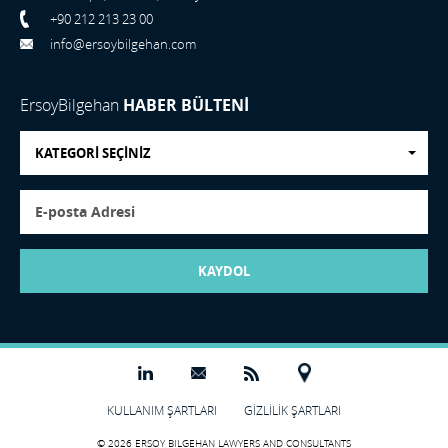
+90 212 213 23 00
info@ersoybilgehan.com
ErsoyBilgehan
HABER BÜLTENİ
KATEGORİ SEÇİNİZ
KAYDOL
KULLANIM ŞARTLARI
GİZLİLİK ŞARTLARI
© 2026 ERSOY BILGEHAN LAWYERS AND CONSULTANTS