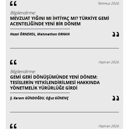
Temmuz 2026
Bilgilendirme:
MEVZUAT YIĞINI MI İHTIYAÇ MI? TÜRKIYE GEMI
ACENTELIĞINDE YENI BIR DÖNEM
Hazal ÖRNEKOL, Mehmethan ORHAN
Haziran 2026
Bilgilendirme:
GEMİ GERİ DÖNÜŞÜMÜNDE YENİ DÖNEM:
TESİSLERİN YETKİLENDİRİLMESİ HAKKINDA
YÖNETMELİK YÜRÜRLÜĞE GİRDİ
Ş. Kerem GÜNDOĞDU, Oğuz GÜNENÇ
Haziran 2026