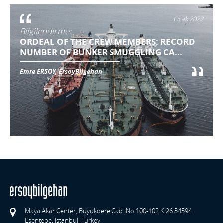
Ocak 2022
Bilgilendirme:
ORDEAL OF THE CREW MEMBERS: RECORD
NUMBER OF BUNKER SMUGGLING CA...
Emre ERSOY, ErsoyBilgehan
Maya Akar Center, Buyukdere Cad. No:100-102 K:26 34394
Esentepe, Istanbul, Turkey