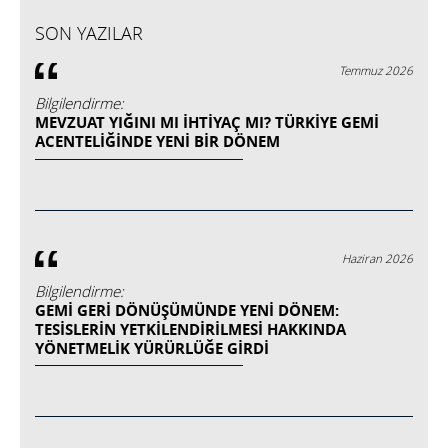
SON YAZILAR
Temmuz 2026
Bilgilendirme:
MEVZUAT YIĞINI MI İHTIYAÇ MI? TÜRKIYE GEMI
ACENTELIĞINDE YENI BIR DÖNEM
Haziran 2026
Bilgilendirme:
GEMİ GERİ DÖNÜŞÜMÜNDE YENİ DÖNEM:
TESİSLERİN YETKİLENDİRİLMESİ HAKKINDA
YÖNETMELİK YÜRÜRLÜĞE GİRDİ