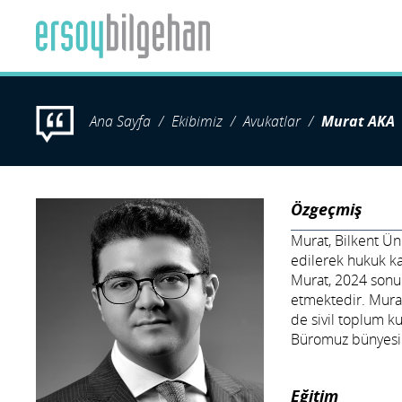
Ana Sayfa
Ekibimiz
Avukatlar
Murat AKA
Özgeçmiş
Murat, Bilkent Ün
edilerek hukuk kar
Murat, 2024 sonu
etmektedir. Murat
de sivil toplum ku
Büromuz bünyesind
Eğitim