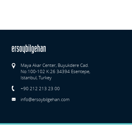
Maya Akar Center, Buyukdere Cad.
No:100-102 K:26 34394 Esentepe,
Istanbul, Turkey
Previo
+90 212 213 23 00
info@ersoybilgehan.com