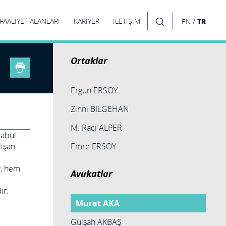
/
FAALİYET ALANLARI
KARİYER
İLETİŞİM
TR
EN
ARA
Ortaklar
Ergun ERSOY
Zihni BİLGEHAN
M. Raci ALPER
kabul
lışan
Emre ERSOY
r, hem
Avukatlar
ir.
Murat AKA
Gülşah AKBAŞ