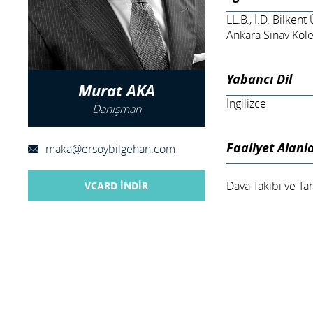
LL.B., İ.D. Bilkent
Ankara Sınav Kole
Yabancı Dil
Murat AKA
İngilizce
Danışman
Faaliyet Alanla
maka@ersoybilgehan.com
Dava Takibi ve Ta
VCARD İNDİR