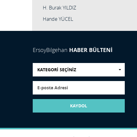
H. Burak YILDIZ
Hande YÜCEL
HABER BÜLTENİ
ErsoyBilgehan
KATEGORİ SEÇİNİZ
KAYDOL