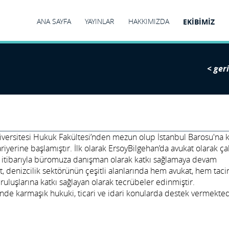
ANA SAYFA
YAYINLAR
HAKKIMIZDA
EKİBİMİZ
< geri
iversitesi Hukuk Fakültesi’nden mezun olup İstanbul Barosu'na 
iyerine başlamıştır. İlk olarak ErsoyBilgehan’da avukat olarak ça
 itibarıyla büromuza danışman olarak katkı sağlamaya devam
, denizcilik sektörünün çeşitli alanlarında hem avukat, hem taci
ruluşlarına katkı sağlayan olarak tecrübeler edinmiştir.
e karmaşık hukuki, ticari ve idari konularda destek vermekted