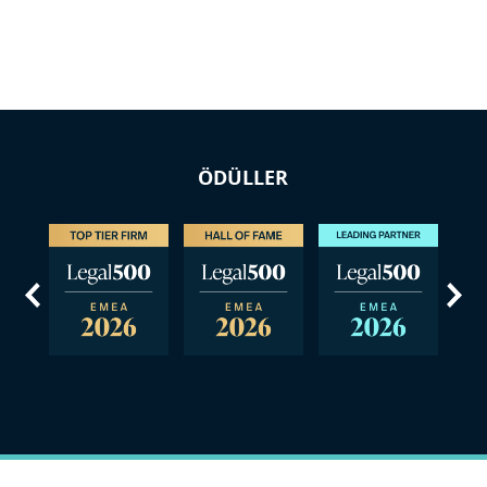
ÖDÜLLER
us
Next