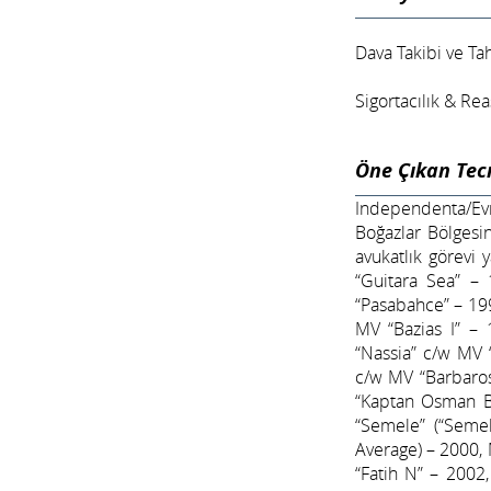
Dava Takibi ve Ta
Sigortacılık & Re
Öne Çıkan Tec
Independenta/Evri
Boğazlar Bölges
avukatlık görevi 
“Guitara Sea” –
“Pasabahce” – 19
MV “Bazias I” – 
“Nassia” c/w MV 
c/w MV “Barbaros
“Kaptan Osman B
“Semele” (“Semel
Average) – 2000,
“Fatih N” – 2002