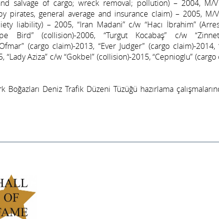
rand salvage of cargo; wreck removal; pollution) – 2004, M/V
 by pirates, general average and insurance claim) – 2005, M/
ociety liability) – 2005, “Iran Madani” c/w “Hacı İbrahim” (Arre
ape Bird” (collision)-2006, “Turgut Kocabaş” c/w “Zinn
 “Ofmar” (cargo claim)-2013, “Ever Judger” (cargo claim)-2014,
, “Lady Aziza” c/w “Gokbel” (collision)-2015, “Cepnioglu” (cargo 
rk Boğazları Deniz Trafik Düzeni Tüzüğü hazırlama çalışmaları