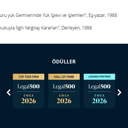
uru yük Gemilerinde Yük İşlevi ve İşlemleri”, Eş-yazar, 1988
ukuyla İlgili Yargıtay Kararları”, Derleyen, 1986
ÖDÜLLER
us
Next