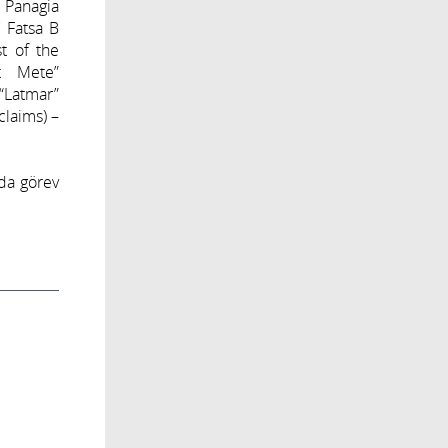
 Panagia
V Fatsa B
st of the
et Mete”
 “Latmar”
claims) –
nda görev