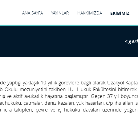
ANA SAYFA
YAYINLAR
HAKKIMIZDA
EKİBİMİZ
< geri
e yaptığı yaklaşık 10 yıllık görevlere bağlı olarak Uzakyol Kaptan
rb Okulu mezuniyetini takiben İ.Ü. Hukuk Fakültesini bitirere
ış ve aktif avukatlık hayatına başlamıştır. Geçen 37 yıl boyunca 
t hukuku, çatmalar, deniz kazaları, yük hasarları, c/p ihtilafları, 
va icra takipleri, çevre ve iş hukuku davaları üzerinde yoğu