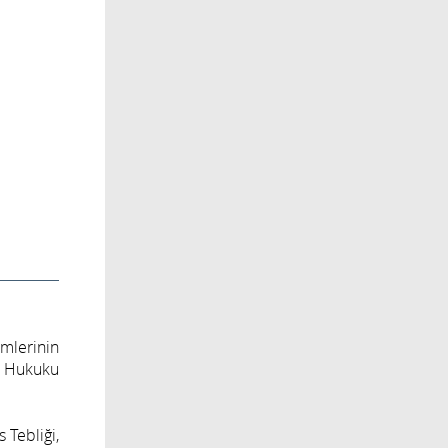
mlerinin
iz Hukuku
 Tebliği,