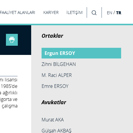
/
FAALİYET ALANLARI
KARİYER
İLETİŞİM
TR
EN
ARA
Ortaklar
Ergun ERSOY
Zihni BİLGEHAN
M. Raci ALPER
ı lisansı
k 1985'de
Emre ERSOY
ağırlıklı
sigorta ve
Avukatlar
n çalışma
Murat AKA
Gülşah AKBAŞ