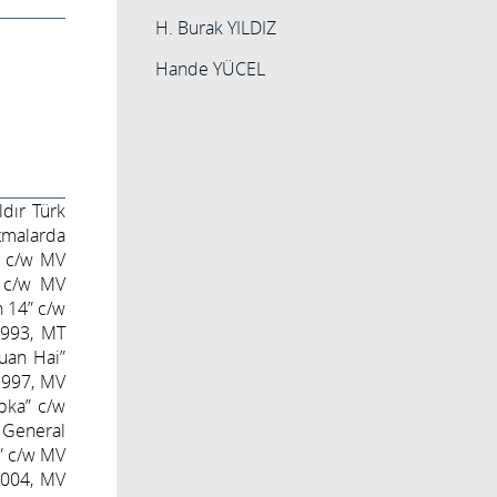
H. Burak YILDIZ
Hande YÜCEL
ldır Türk
tmalarda
n” c/w MV
” c/w MV
 14” c/w
1993, MT
Yuan Hai”
 1997, MV
pka” c/w
 General
r” c/w MV
 2004, MV