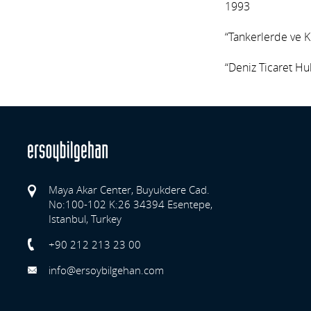
1993
“Tankerlerde ve K
“Deniz Ticaret Huk
Maya Akar Center, Buyukdere Cad.
No:100-102 K:26 34394 Esentepe,
Istanbul, Turkey
Previo
+90 212 213 23 00
info@ersoybilgehan.com