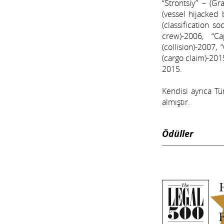
“Strontsiy” – (G
(vessel hijacked
(classification s
crew)-2006, “C
(collision)-2007,
(cargo claim)-2015
2015.
Kendisi ayrıca Tü
almıştır.
Ödüller