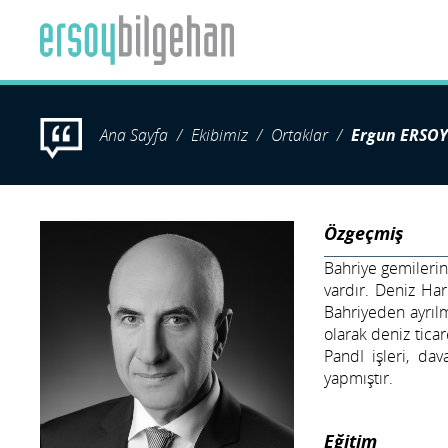
Ana Sayfa
Ekibimiz
Ortaklar
Ergun ERSOY
Özgeçmiş
Bahriye gemilerind
vardır. Deniz Ha
Bahriyeden ayrılm
olarak deniz ticare
PandI işleri, da
yapmıştır.
Eğitim