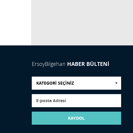
HABER BÜLTENİ
ErsoyBilgehan
KATEGORİ SEÇİNİZ
KAYDOL