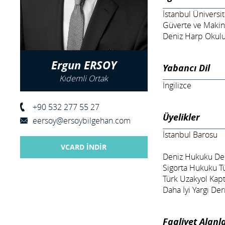
İstanbul Üniversit
Güverte ve Makina
Deniz Harp Okulu,
Ergun ERSOY
Yabancı Dil
Kıdemli Ortak
İngilizce
+90 532 277 55 27
Üyelikler
eersoy@ersoybilgehan.com
İstanbul Barosu
VCARD İNDİR
Deniz Hukuku Der
Sigorta Hukuku T
Türk Uzakyol Kapt
Daha İyi Yargı De
Faaliyet Alanla