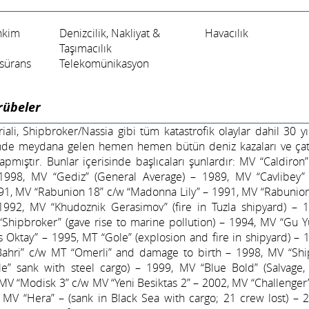
hkim
Denizcilik, Nakliyat &
Havacılık
Taşımacılık
asürans
Telekomünikasyon
rübeler
ali, Shipbroker/Nassia gibi tüm katastrofik olaylar dahil 30 yı
inde meydana gelen hemen hemen bütün deniz kazaları ve ça
yapmıştır. Bunlar içerisinde başlıcaları şunlardır: MV “Caldiro
 1998, MV “Gediz” (General Average) – 1989, MV “Cavlibey
91, MV “Rabunion 18” c/w “Madonna Lily” – 1991, MV “Rabunion
1992, MV “Khudoznik Gerasimov” (fire in Tuzla shipyard) – 
“Shipbroker” (gave rise to marine pollution) – 1994, MV “Gu 
 Oktay” – 1995, MT “Gole” (explosion and fire in shipyard) –
ahri” c/w MT “Omerli” and damage to birth – 1998, MV “Shi
e” sank with steel cargo) – 1999, MV “Blue Bold” (Salvage,
 MV “Modisk 3” c/w MV “Yeni Besiktas 2” – 2002, MV “Challenge
, MV “Hera” – (sank in Black Sea with cargo; 21 crew lost) –